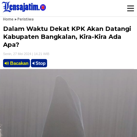
Home
»
Peristiwa
M
Dalam Waktu Dekat KPK Akan Datangi
e
Kabupaten Bangkalan, Kira-Kira Ada
Apa?
n
Senin, 27 Mei 2024 | 14.21 WIB
u
Bacakan
Stop