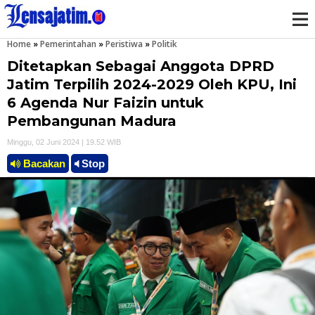
Home
»
Pemerintahan
»
Peristiwa
»
Politik
M
Ditetapkan Sebagai Anggota DPRD
e
Jatim Terpilih 2024-2029 Oleh KPU, Ini
6 Agenda Nur Faizin untuk
n
Pembangunan Madura
u
Minggu, 02 Juni 2024 | 19.52 WIB
Bacakan
Stop