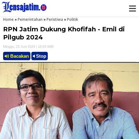
Home
»
Pemerintahan
»
Peristiwa
»
Politik
M
RPN Jatim Dukung Khofifah - Emil di
e
Pilgub 2024
Minggu, 23 Juni 2024 | 18.03 WIB
n
Bacakan
Stop
u