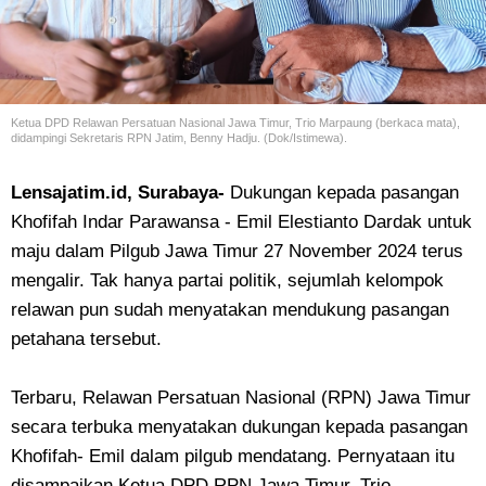
Ketua DPD Relawan Persatuan Nasional Jawa Timur, Trio Marpaung (berkaca mata),
didampingi Sekretaris RPN Jatim, Benny Hadju. (Dok/Istimewa).
Lensajatim.id, Surabaya-
Dukungan kepada pasangan
Khofifah Indar Parawansa - Emil Elestianto Dardak untuk
maju dalam Pilgub Jawa Timur 27 November 2024 terus
mengalir. Tak hanya partai politik, sejumlah kelompok
relawan pun sudah menyatakan mendukung pasangan
petahana tersebut.
Terbaru, Relawan Persatuan Nasional (RPN) Jawa Timur
secara terbuka menyatakan dukungan kepada pasangan
Khofifah- Emil dalam pilgub mendatang. Pernyataan itu
disampaikan Ketua DPD RPN Jawa Timur, Trio