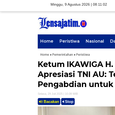
Minggu, 9 Agustus 2026 |
08:11:03
Home
Peristiwa
Nasional
D
Home
»
Pemerintahan
»
Peristiwa
Ketum IKAWIGA H.
Apresiasi TNI AU: T
Pengabdian untuk
Selasa, 29 Juli 2025 | 10.08 WIB
Bacakan
Stop