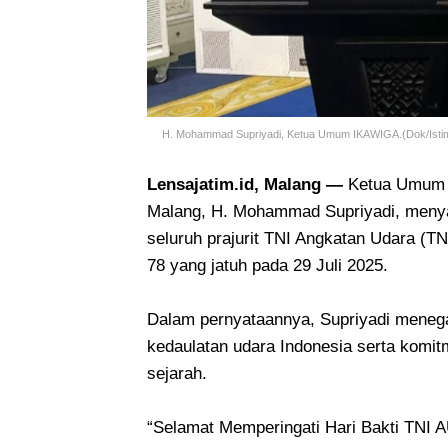
H. Mohammad Supriyadi, Ketua Umum IKAWIGA.(Dok/Isti
Lensajatim.id, Malang —
Ketua Umum I
Malang, H. Mohammad Supriyadi, menya
seluruh prajurit TNI Angkatan Udara (T
78 yang jatuh pada 29 Juli 2025.
Dalam pernyataannya, Supriyadi menega
kedaulatan udara Indonesia serta komitm
sejarah.
“Selamat Memperingati Hari Bakti TNI 