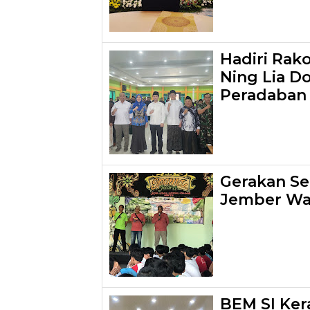
Hadiri Rak
Ning Lia D
Peradaban 
Gerakan S
Jember Wa
BEM SI Ker