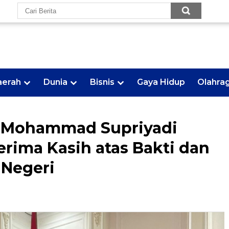
aerah
Dunia
Bisnis
Gaya Hidup
Olahra
 Mohammad Supriyadi
erima Kasih atas Bakti dan
 Negeri