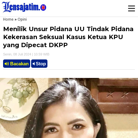
Home
»
Opini
M
Menilik Unsur Pidana UU Tindak Pidana
e
Kekerasan Seksual Kasus Ketua KPU
yang Dipecat DKPP
n
Senin, 08 Juli 2024 | 10.59 WIB
u
Bacakan
Stop